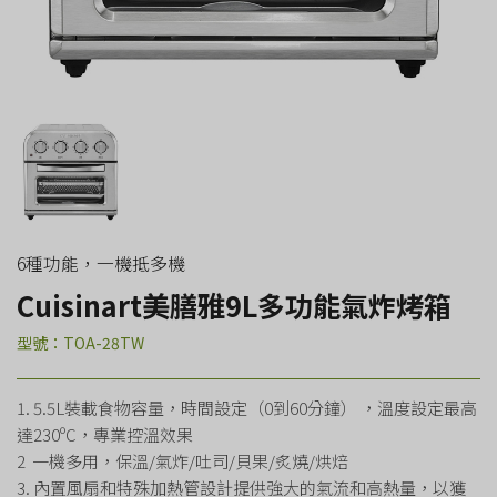
6種功能，一機抵多機
Cuisinart美膳雅9L多功能氣炸烤箱
型號：TOA-28TW
1. 5.5L裝載食物容量，時間設定（0到60分鐘） ，溫度設定最高
達230ºC，專業控溫效果
2 一機多用，保溫/氣炸/吐司/貝果/炙燒/烘焙
3. 內置風扇和特殊加熱管設計提供強大的氣流和高熱量，以獲