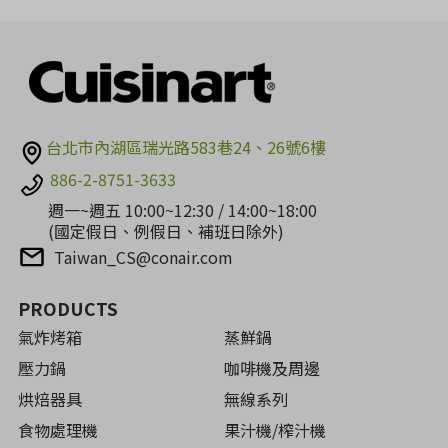
台北市內湖區瑞光路583巷24、26號6樓
886-2-8751-3633
週一~週五 10:00~12:30 / 14:00~18:00
(國定假日、例假日、補班日除外)
Taiwan_CS@conair.com
PRODUCTS
氣炸烤箱
蒸鮮鍋
壓力鍋
咖啡機及周邊
烘焙器具
無線系列
食物處理機
果汁機/榨汁機