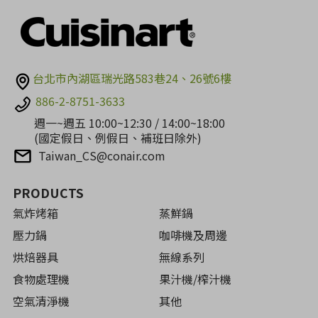
台北市內湖區瑞光路583巷24、26號6樓
886-2-8751-3633
週一~週五 10:00~12:30 / 14:00~18:00
(國定假日、例假日、補班日除外)
Taiwan_CS@conair.com
PRODUCTS
氣炸烤箱
蒸鮮鍋
壓力鍋
咖啡機及周邊
烘焙器具
無線系列
食物處理機
果汁機/榨汁機
空氣清淨機
其他