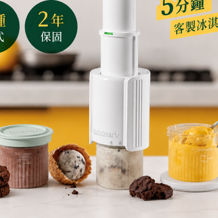
些許刮痕，介意者請勿下單。
有７天商品鑑賞期 （７天含假日）。
，並提供「姓名」、「訂單編號」、「連絡電話」、「退貨商品名
污損、故障，消保法保障 7 天鑑賞期僅供您猶豫並確認商品是否符
則恕不接受退貨。
，如：污損、故障、損毀、磨損、擦傷、刮傷、髒污。
。