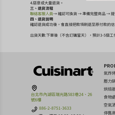
4.惡意或大量退貨。
三、退貨流程
聯絡客服人員
→ 確認可換貨 → 準備完整商品 →
四、退貨說明
確認退貨成功後，會直接把款項刷退至原付款的信
出貨天數:下單後（不含訂購當天），預計3-5個
PRO
氣炸
壓力
烘焙
台北市內湖區瑞光路583巷24、26
食物
號6樓
空氣
886-2-8751-3633
停售