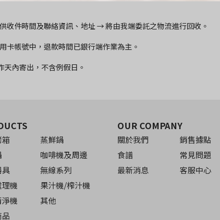
 提供收件時間及聯絡資訊、地址 → 將由我端委託之物流進行回收。
用卡帳號中，退款時間已銀行端作業為主。
工作天內寄出，不含例假日。
DUCTS
OUR COMPANY
烤箱
蒸鮮鍋
關於我們
銷售據點
鍋
咖啡機及周邊
食譜
常見問題
器具
無線系列
最新消息
客服中心
處理機
果汁機/榨汁機
清淨機
其他
商品