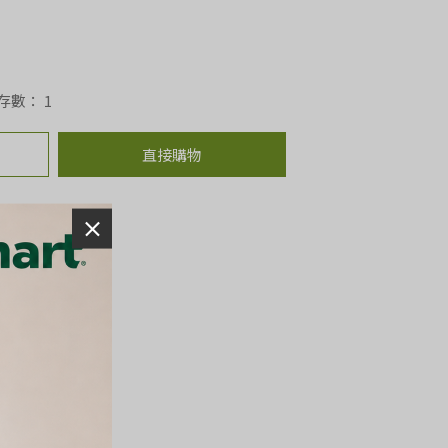
存數：
1
直接購物