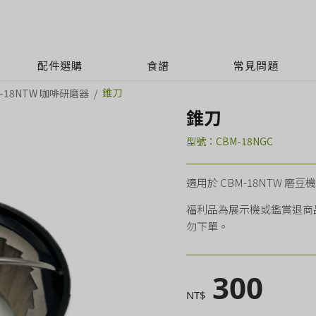
配件選購
食譜
常見問題
錐刀
M-18NTW 咖啡研磨器
錐刀
型號：CBM-18NGC
適用於 CBM-18NTW 磨
福利品為展示機或鑑賞退商
勿下單。
300
NT$