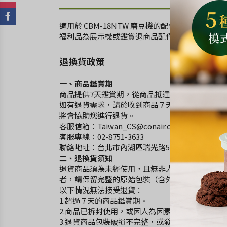
適用於 CBM-18NTW 磨豆機的配件。
福利品為展示機或鑑賞退商品配件，外表可能會有
退換貨政策
一、商品鑑賞期
商品提供7天鑑賞期，從商品抵達您手上開始即擁
如有退貨需求，請於收到商品７天內聯絡客服人員
將會協助您進行退貨。
客服信箱：Taiwan_CS@conair.com
客服專線：02-8751-3633
聯絡地址：台北市內湖區瑞光路583巷24號6樓
二、退換貨須知
退貨商品須為未經使用，且無非人為瑕疵所造成的
者，請保留完整的原始包裝（含外包裝紙盒），否
以下情況無法接受退貨：
1.超過 7 天的商品鑑賞期。
2.商品已拆封使用，或因人為因素而產生的破壞
3.退貨商品包裝破損不完整，或發票、配件不齊者