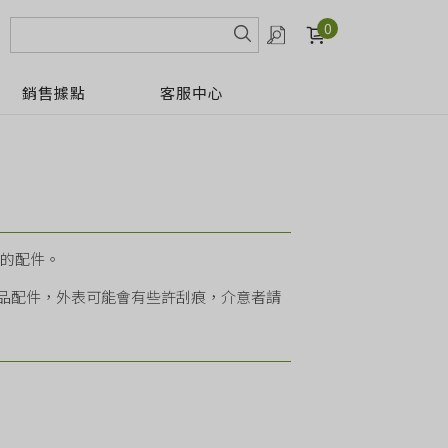
0
銷售據點
客服中心
豆機的配件。
品配件，外表可能會有些許刮痕，介意者請