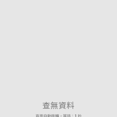
查無資料
頁面自動跳轉，等待：
1
秒