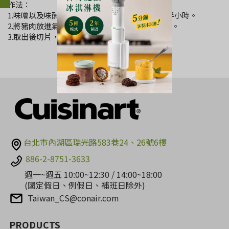
作法：
1.味噌以及味醂攪拌均勻，抹在松阪豬上，醃漬半小時。
2.將豬肉放進氣炸鍋用炙烤功能轉200度烤13分鐘。
3.取出後切片，撒上白芝麻，完成。
台北市內湖區瑞光路583巷24、26號6樓
886-2-8751-3633
週一~週五 10:00~12:30 / 14:00~18:00
(國定假日、例假日、補班日除外)
Taiwan_CS@conair.com
PRODUCTS