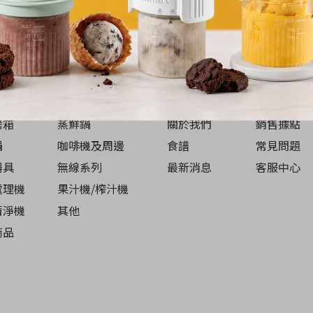
DUCTS
OUR COMPANY
烤箱
蒸鮮鍋
關於我們
銷售據點
鍋
咖啡機及周邊
食譜
常見問題
器具
無線系列
最新消息
客服中心
處理機
果汁機/榨汁機
清淨機
其他
商品