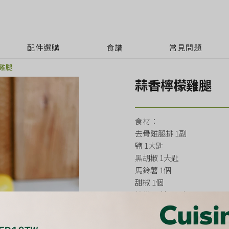
配件選購
食譜
常見問題
雞腿
蒜香檸檬雞腿
食材：
去骨雞腿排 1副
鹽 1大匙
黑胡椒 1大匙
馬鈴薯 1個
甜椒 1個
檸檬(切片) 1/2個
檸檬汁 1大匙
蒜油或橄欖油 2大匙