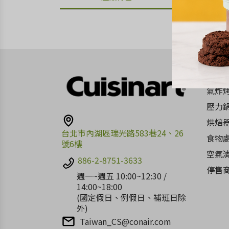
PRO
氣炸
壓力
烘焙
台北市內湖區瑞光路583巷24、26
食物
號6樓
空氣
886-2-8751-3633
停售
週一~週五 10:00~12:30 /
14:00~18:00
(國定假日、例假日、補班日除
外)
Taiwan_CS@conair.com