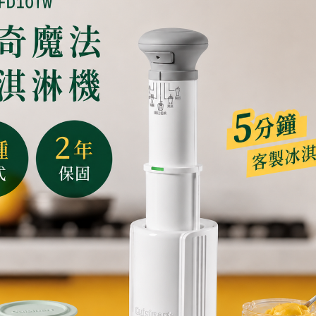
糖 1/2小匙
蒜頭 4-5顆
巴西利 1朵
作法：
1. 烤箱預熱200度。
2. 雞腿切大塊用鹽與黑胡
3. 在烤盤中加入2大匙蒜
鐘後放入雞腿(雞皮朝下)，
檬汁、糖及蒜頭，翻拌均勻
4. 續烤12-15分鐘至雞
上切碎的巴西利即可。
較表
商品規格
付款