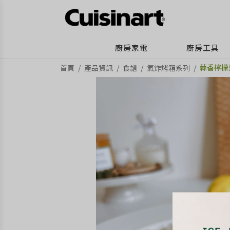
廚房家電
廚房工具
蒜香檸檬
首頁
產品資訊
食譜
氣炸烤箱系列