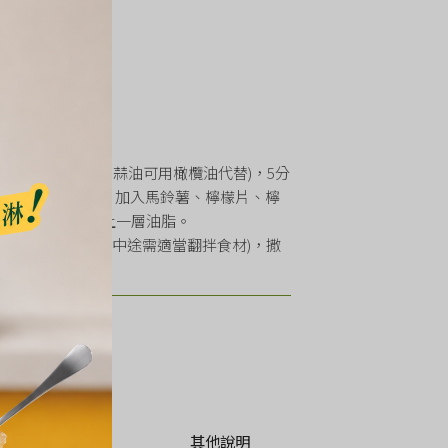
椒略醃。
油放進烤箱加熱(沒有蒜油可用橄欖油代替)，5分
烤5-7分鐘後翻面，加入馬鈴薯、檸檬片、檸
，讓食材都能裹上一層油脂。
腿肉及馬鈴薯熟透出爐(中途需適當翻拌食材)，撒
方式
其他說明