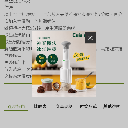
無鹽奶油50克
作法:
以上除了無鹽奶油，全部放入美膳雅攪拌機攪拌約7分鐘，再分
次加入室溫融化的無鹽奶油，
繼續攪拌大概5分鐘，產生薄膜即完成
取出放烤箱內，旁邊放一杯熱水發酵小時
取出後麵糰分2份
將麵糰擀平約40*50大小，塗上肉桂醬或巧克力醬，再捲起來捲
成長條型
再整條剖半，捲成麻花卷，再繞成一圈接緊
放入烤箱二次發酵1小時
之後烘烤溫度約170-180度，烘烤約15-20分
產品特色
比較表
商品規格
付款方式
其他說明