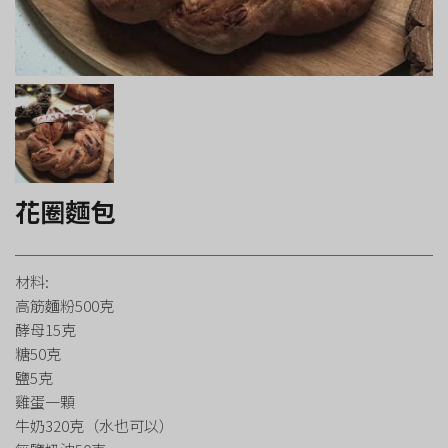
花圈麵包
材料:
高筋麵粉500克
酵母15克
糖50克
鹽5克
雞蛋一顆
牛奶320克（水也可以）