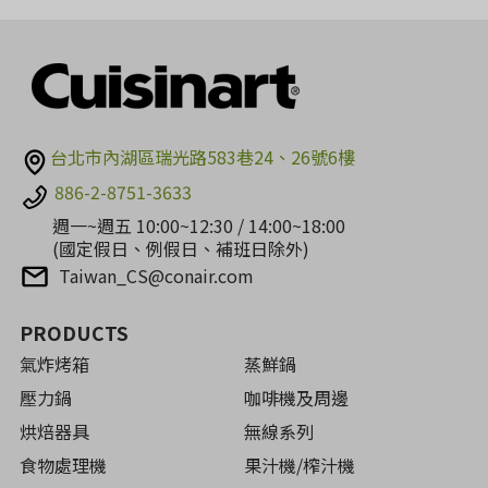
台北市內湖區瑞光路583巷24、26號6樓
886-2-8751-3633
週一~週五 10:00~12:30 / 14:00~18:00
(國定假日、例假日、補班日除外)
Taiwan_CS@conair.com
PRODUCTS
氣炸烤箱
蒸鮮鍋
壓力鍋
咖啡機及周邊
烘焙器具
無線系列
食物處理機
果汁機/榨汁機