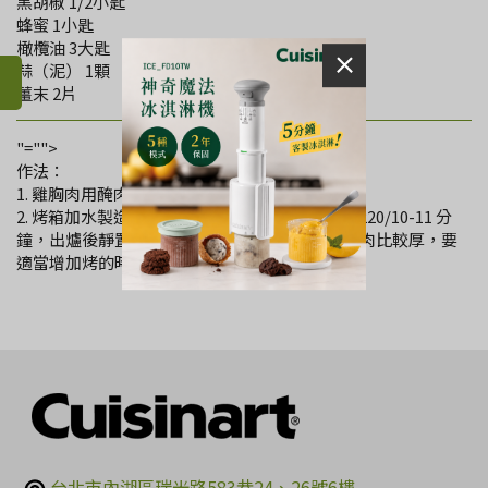
黑胡椒 1/2小匙
蜂蜜 1小匙
橄欖油 3大匙
蒜（泥） 1顆
薑末 2片
"="">
作法：
1. 雞胸肉用醃肉材料醃漬一晚。
2. 烤箱加水製造蒸汽預熱十分鐘，放入雞胸肉，220/10-11 分
鐘，出爐後靜置一會切片享用。（市場買的雞胸肉比較厚，要
適當增加烤的時間）
台北市內湖區瑞光路583巷24、26號6樓