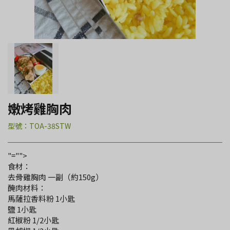
嫩烤雞胸肉
型號：TOA-38STW
"="">
食材：
去骨雞胸肉 一副（約150g）
醃肉材料：
馬薩拉香料粉 1小匙
鹽 1小匙
紅椒粉 1/2小匙