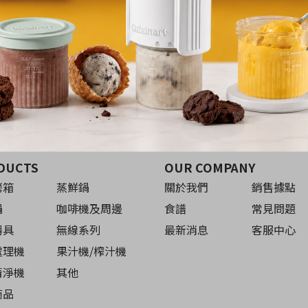
食譜來源:
葛瑞絲的天堂
美味食譜
DUCTS
OUR COMPANY
烤箱
蒸鮮鍋
關於我們
銷售據點
鍋
咖啡機及周邊
食譜
常見問題
器具
無線系列
最新消息
客服中心
處理機
果汁機/榨汁機
清淨機
其他
商品