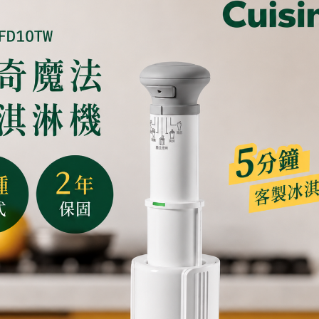
(2)浸泡過熱水的花生用手
去皮是為了讓花生湯口感更
煮出來也會完全像外面買的
只是這步驟蠻花時間的，初
(3)去皮後的花生仁洗乾淨
加入適量的水，水量大約落
(4)將不鏽鋼內鍋放入美膳
(5)闔上電鍋蓋，選擇「甜
基本設定是10分鐘+高壓，
花生的話建議設定45分鐘。
(6)洩壓後趁熱加入適量的
攪拌均勻溶解後即完成古早