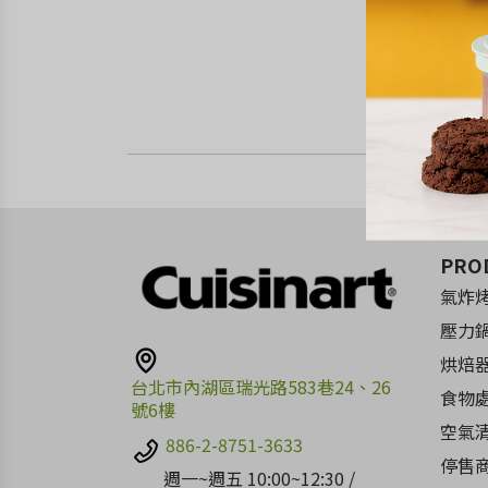
PRO
氣炸
壓力
烘焙
台北市內湖區瑞光路583巷24、26
食物
號6樓
空氣
886-2-8751-3633
停售
週一~週五 10:00~12:30 /