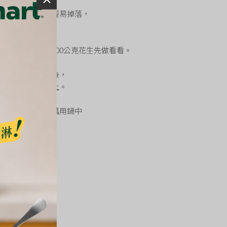
推剝一下皮就可以輕易掉落，
好，
罐頭花生湯，
次料理建議可從300公克花生先做看看。
盡量將花生皮清除後，
在刻度14杯的線上。
雅多功能料理電子萬用鍋中
湯」模式，
二砂糖調整甜度，
味花生湯。