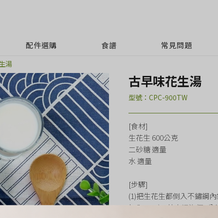
配件選購
食譜
常見問題
生湯
古早味花生湯
型號：CPC-900TW
[食材]
生花生 600公克
二砂糖 適量
水 適量
[步驟]
(1)把生花生都倒入不鏽鋼
加入100度C熱水浸泡個3